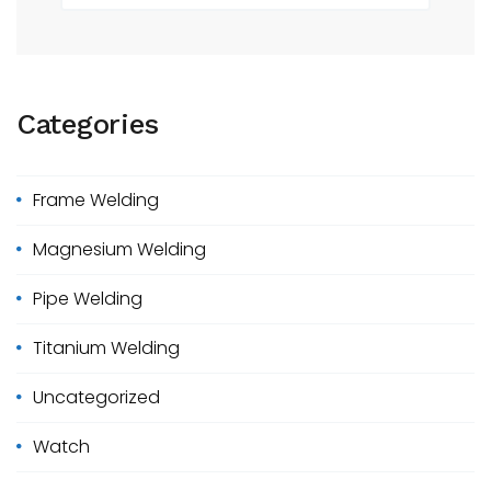
a
a
g
g
r
c
i
e
h
Categories
n
f
o
a
r
Frame Welding
t
:
i
Magnesium Welding
o
Pipe Welding
n
Titanium Welding
Uncategorized
Watch