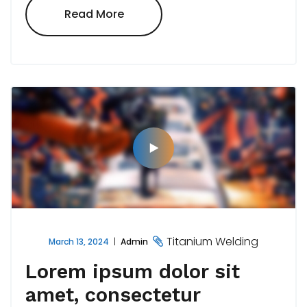
"Neque
Read More
Porro
Quisquam
Est,
Qui
Dolorem
Ipsum"
Titanium Welding
March 13, 2024
Admin
Lorem ipsum dolor sit
amet, consectetur