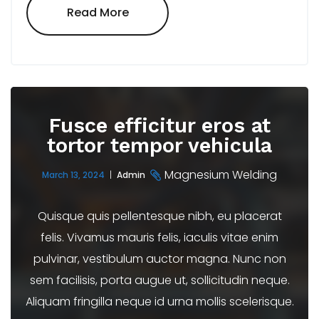
"Integer
Read More
Vel
Risus
Pharetra
Eros
Commodo"
Fusce efficitur eros at
tortor tempor vehicula
Magnesium Welding
March 13, 2024
Admin
Quisque quis pellentesque nibh, eu placerat
felis. Vivamus mauris felis, iaculis vitae enim
pulvinar, vestibulum auctor magna. Nunc non
sem facilisis, porta augue ut, sollicitudin neque.
Aliquam fringilla neque id urna mollis scelerisque.