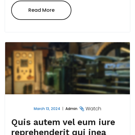
"Ut
Read More
Enim
Ad
Minima
Veniam,
Quis
Nostrum
Corporis"
Watch
March 13, 2024
Admin
Quis autem vel eum iure
reprehenderit qui inea